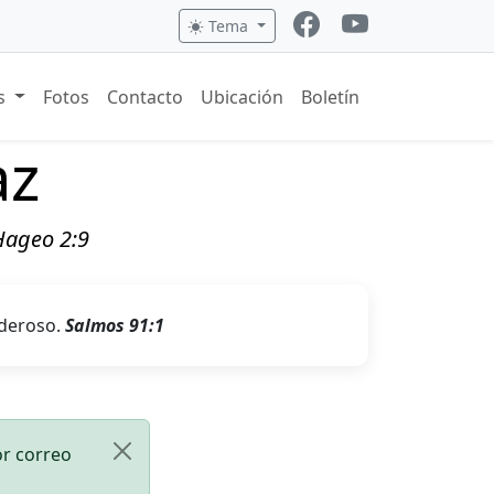
Tema
os
Fotos
Contacto
Ubicación
Boletín
az
 Hageo 2:9
oderoso.
Salmos 91:1
or correo