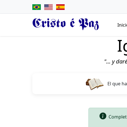
Cristo é Paz
Inic
I
"... y da
El que h
Complete 