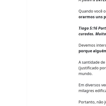
Quando você or
orarmos uns p
Tiago 5:16 Por
curados. Muito 
Devemos interc
porque alguém
A santidade de
(justificado po
mundo.
Em diversos ver
milagres edifi
Portanto, não 