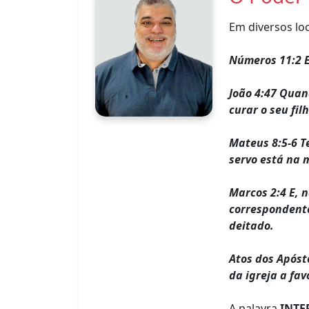
Em diversos lo
Números 11:2 E
João 4:47 Quand
curar o seu fi
Mateus 8:5-6 T
servo está na 
Marcos 2:4 E, 
correspondente
deitado.
Atos dos Apóst
da igreja a fav
A palavra
INTE