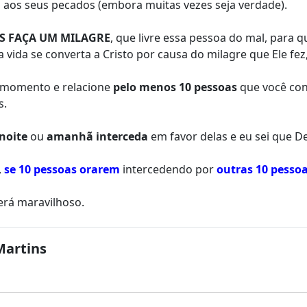
 aos seus pecados (embora muitas vezes seja verdade).
S FAÇA UM MILAGRE
, que livre essa pessoa do mal, para q
vida se converta a Cristo por causa do milagre que Ele fez
 momento e relacione
pelo menos 10 pessoas
que você con
s.
noite
ou
amanhã interceda
em favor delas e eu sei que D
,
se 10 pessoas orarem
intercedendo por
outras 10 pesso
erá maravilhoso.
Martins