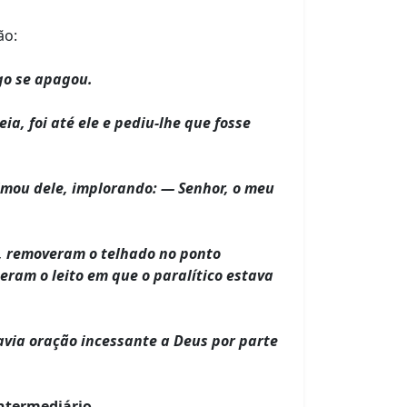
ão:
go se apagou.
ia, foi até ele e pediu-lhe que fosse
mou dele, implorando: — Senhor, o meu
o, removeram o telhado no ponto
eram o leito em que o paralítico estava
avia oração incessante a Deus por parte
intermediário
.