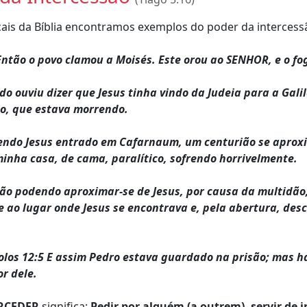
cais da Bíblia encontramos exemplos do poder da intercess
ntão o povo clamou a Moisés. Este orou ao SENHOR, e o fo
o ouviu dizer que Jesus tinha vindo da Judeia para a Galile
lho, que estava morrendo.
endo Jesus entrado em Cafarnaum, um centurião se aproxi
minha casa, de cama, paralítico, sofrendo horrivelmente.
não podendo aproximar-se de Jesus, por causa da multidã
 ao lugar onde Jesus se encontrava e, pela abertura, desc
olos 12:5 E assim Pedro estava guardado na prisão; mas h
or dele.
RCEDER
significa:
Pedir por alguém (a outrem), servir de 