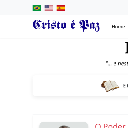
Cristo é Paz
Home
"... e ne
E 
O Poder 