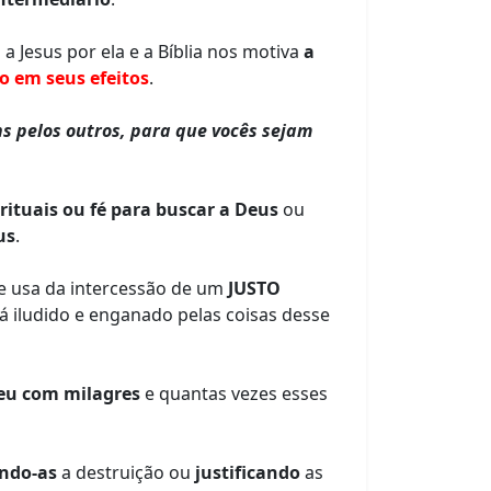
 Jesus por ela e a Bíblia nos motiva
a
o em seus efeitos
.
s pelos outros, para que vocês sejam
rituais ou fé para buscar a Deus
ou
us
.
se usa da intercessão de um
JUSTO
stá iludido e enganado pelas coisas desse
eu com milagres
e quantas vezes esses
ndo-as
a destruição ou
justificando
as