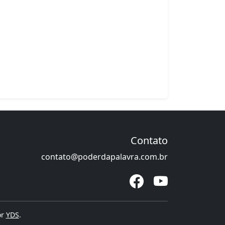
Contato
contato@poderdapalavra.com.br
or
YDS
.