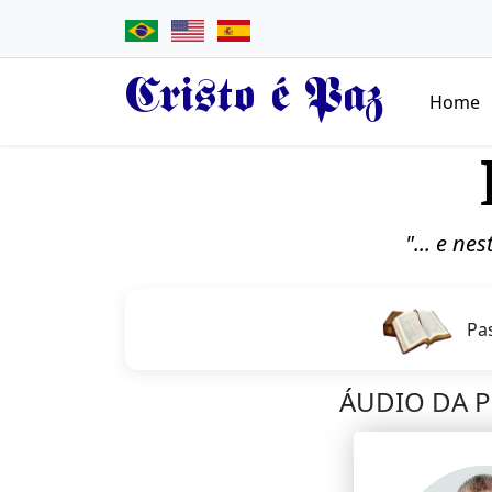
Cristo é Paz
Home
"... e ne
Pa
ÁUDIO DA 